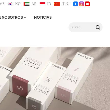
MS
KO
AR
ID
中文
E NOSOTROS
NOTICIAS